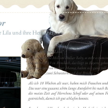
or
r Lila und ihre Herkunft.
Wuff, ich bin Lila!
... oder auch One Million Dollar Baby, so steht es zum
am 06.08.2013 in Rimbach, das liegt in Bayern, ge
das Frauchen von meiner Mama, haben sich ganz toll
Geschwister, zwei Schwestern und drei Brüder.
Als ich 10 Wochen alt war, haben mich Frauchen und 
Das war eine gaaanz schön lange Autofahrt bis nach B
die meiste Zeit auf Herrchens Schoß oder auf seinen F
gestreichelt, damit ich gut schlafen konnte.