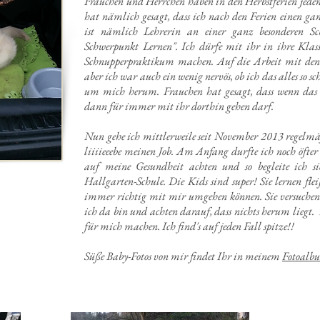
Frauchen und Herrchen haben in den Herbstferien jeden
hat nämlich gesagt, dass ich nach den Ferien einen gan
ist nämlich Lehrerin an einer ganz besonderen Sc
Schwerpunkt Lernen". Ich dürfe mit ihr in ihre Klass
Schnupperpraktikum machen. Auf die Arbeit mit den 
aber ich war auch ein wenig nervös, ob ich das alles so s
um mich herum. Frauchen hat gesagt, dass wenn das 
dann für immer mit ihr dorthin gehen darf.
Nun gehe ich mittlerweile seit November 2013 regelm
liiiieeebe meinen Job. Am Anfang durfte ich noch öfter
auf meine Gesundheit achten und so begleite ich 
Hallgarten-Schule. Die Kids sind super! Sie lernen fle
immer richtig mit mir umgehen können. Sie versuchen
ich da bin und achten darauf, dass nichts herum liegt.
für mich machen. Ich find's auf jeden Fall spitze!!
Süße Baby-Fotos von mir findet Ihr in meinem
Fotoalb