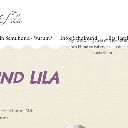
 Lila
in Schulhund - Warum?
Infos Schulhund
Lilas Tag
Egal wie wenig Geld und Besitz du 
einen Hund zu haben, macht dich r
- Louis Sabin -
ND LILA
e Frankfurt am Main
rnen)