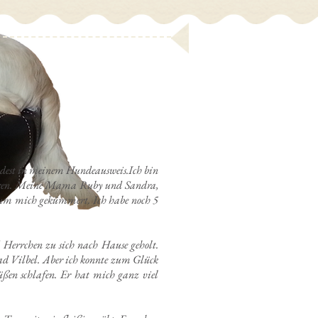
indest in meinem Hundeausweis.Ich bin
boren. Meine Mama Ruby und Sandra,
 um mich gekümmert. Ich habe noch 5
Herrchen zu sich nach Hause geholt.
ad Vilbel. Aber ich konnte zum Glück
üßen schlafen. Er hat mich ganz viel