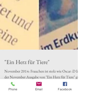
"Ein Herz für Tiere"
Phone
Email
Facebook
November 2014: Frauchen ist stolz wie Oscar :D In
der November Ausgabe von "Ein Herz für Tiere" gibt
es einen großen Artikel über meinen...