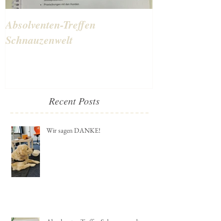
Absolventen-Treffen
Schulhunde-Au
Schnauzenwelt
bestanden
Recent Posts
Wir sagen DANKE!