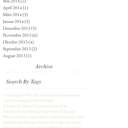
Juni 2014
(1)
1 Beitrag
Mai 2014
(2)
2 Beiträge
April 2014
(1)
1 Beitrag
März 2014
(3)
3 Beiträge
Januar 2014
(2)
2 Beiträge
Dezember 2013
(5)
5 Beiträge
November 2013
(6)
6 Beiträge
Oktober 2013
(4)
4 Beiträge
September 2013
(2)
2 Beiträge
August 2013
(1)
1 Beitrag
Archive
Search By Tags
1. schultag
Ein Herz für Tiere
Hunde
Klassenzimmer
Lehrer
Leistungsdruck
Schulhund
Schulhund Cosmo Cooper
Schulhund Lila
Schulhunde-Ausbildung
Tiergestützte Pädagogik