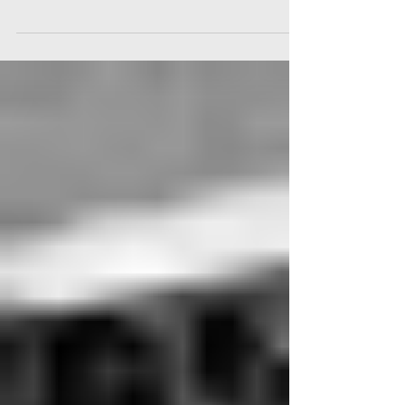
meine beiden großen Halb-Brüder Johnny (1 Jahr)
und Aiko (3,5 Jahre) kennen gelernt! Wuff,...