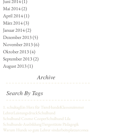
April 2015
(1)
1 Beitrag
November 2014
(1)
1 Beitrag
Juni 2014
(1)
1 Beitrag
Mai 2014
(2)
2 Beiträge
April 2014
(1)
1 Beitrag
März 2014
(3)
3 Beiträge
Januar 2014
(2)
2 Beiträge
Dezember 2013
(5)
5 Beiträge
November 2013
(6)
6 Beiträge
Oktober 2013
(4)
4 Beiträge
September 2013
(2)
2 Beiträge
August 2013
(1)
1 Beitrag
Archive
Search By Tags
1. schultag
Ein Herz für Tiere
Hunde
Klassenzimmer
Lehrer
Leistungsdruck
Schulhund