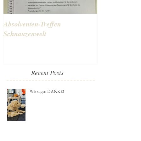
Absolventen-Treffen
Schulhunde-Au
Schnauzenwelt
bestanden
Recent Posts
Wir sagen DANKE!