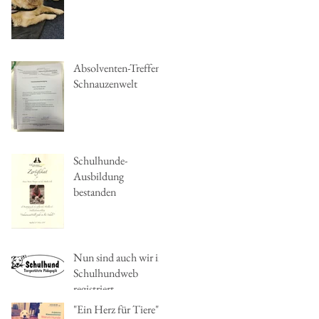
Absolventen-Treffen
Schnauzenwelt
Schulhunde-
Ausbildung
bestanden
Nun sind auch wir im
Schulhundweb
registriert
"Ein Herz für Tiere"