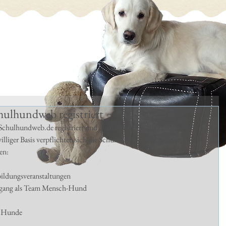
ulhundweb registriert
chulhundweb.de registriert und dürfen daher auch offiziell das 
iger Basis verpflichten sich die Schulhunde-Teams, gewisse 
en: 
bildungsveranstaltungen 
Umgang als Team Mensch-Hund  
r Hunde 