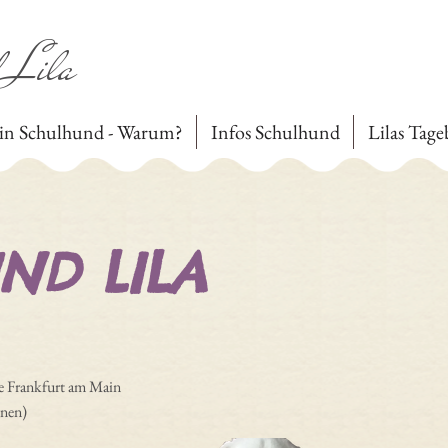
 Lila
in Schulhund - Warum?
Infos Schulhund
Lilas Tag
ND LILA
e Frankfurt am Main
rnen)