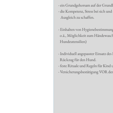
- ein Grundgehorsam auf der Grundl
- die Kompetenz, Stress bei sich 
   Ausgleich zu schaffen. 
- Einhalten von Hygienebestimmunge
  o.ä., Möglichkeit zum Händewasch
  Hundeutensilien) 
- Individuell angepasster Einsatz 
  Rückzug für den Hund. 
- feste Rituale und Regeln für Kind
- Versicherungsbestätigung VOR dem