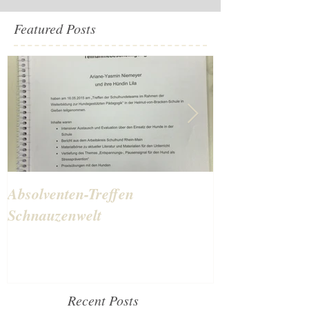
Featured Posts
Absolventen-Treffen
Schulhunde-Au
Schnauzenwelt
bestanden
Recent Posts