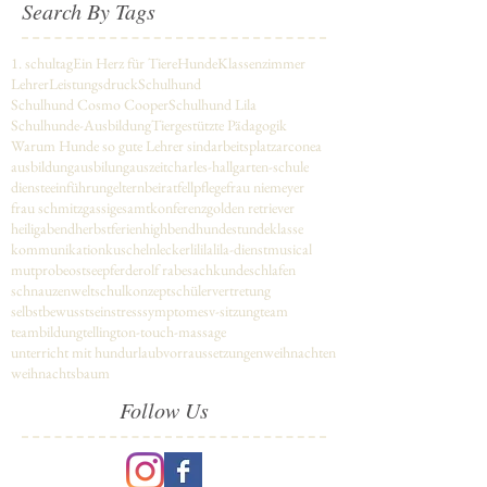
Search By Tags
1. schultag
Ein Herz für Tiere
Hunde
Klassenzimmer
Lehrer
Leistungsdruck
Schulhund
Schulhund Cosmo Cooper
Schulhund Lila
Schulhunde-Ausbildung
Tiergestützte Pädagogik
Warum Hunde so gute Lehrer sind
arbeitsplatz
arconea
ausbildung
ausbilung
auszeit
charles-hallgarten-schule
dienste
einführung
elternbeirat
fellpflege
frau niemeyer
frau schmitz
gassi
gesamtkonferenz
golden retriever
heiligabend
herbstferien
highbend
hundestunde
klasse
kommunikation
kuscheln
leckerli
lila
lila-dienst
musical
mutprobe
ostsee
pferde
rolf rabe
sachkunde
schlafen
schnauzenwelt
schulkonzept
schülervertretung
selbstbewusstsein
stresssymptome
sv-sitzung
team
teambildung
tellington-touch-massage
unterricht mit hund
urlaub
vorraussetzungen
weihnachten
weihnachtsbaum
Follow Us