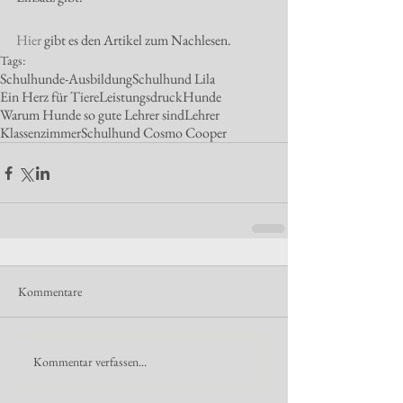
Hier
 gibt es den Artikel zum Nachlesen.
Tags:
Schulhunde-Ausbildung
Schulhund Lila
Ein Herz für Tiere
Leistungsdruck
Hunde
Warum Hunde so gute Lehrer sind
Lehrer
Klassenzimmer
Schulhund Cosmo Cooper
Kommentare
Kommentar verfassen...